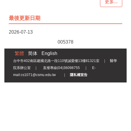
更多...
最後更新日期
2026-07-13
0
0
5
3
7
8
繁體
简体
English
台中市402南區建國北路一段110號誠愛樓13樓81321室 ｜ 醫學
院系辦公室 ｜ 直撥專線(04)36098755 ｜ E-
mail:cs1071@csmu.edu.tw ｜
隱私權宣告